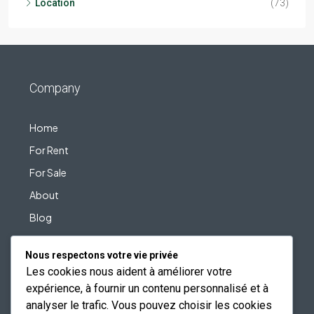
Location
(73)
Company
Home
For Rent
For Sale
About
Blog
Contact
Nous respectons votre vie privée
Les cookies nous aident à améliorer votre
expérience, à fournir un contenu personnalisé et à
United States
analyser le trafic. Vous pouvez choisir les cookies