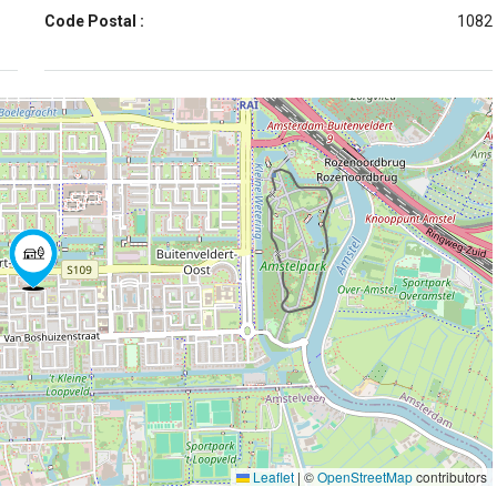
Code Postal :
1082
Leaflet
|
©
OpenStreetMap
contributors