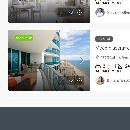
APPARTEMENT
Vincent Fuller
EN VEDETTE
LOCATION
Modern apartmen
5875 Collins Ave, 
2
1
24
APPARTEMENT
Brittany Watk