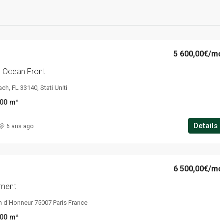
5 600,00€
/m
g Ocean Front
ch, FL 33140, Stati Uniti
00
m²
Details
6 ans ago
6 500,00€
/m
tment
n d'Honneur 75007 Paris France
00
m²