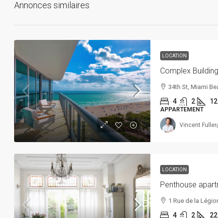
Annonces similaires
LOCATION
Complex Buildin
34th St, Miami Bea
4
2
12
APPARTEMENT
Vincent Fuller
LOCATION
Penthouse apar
1 Rue de la Légio
4
2
22