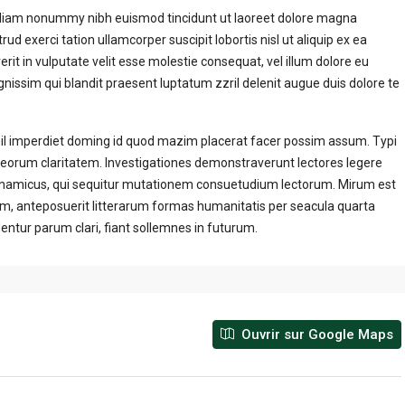
d diam nonummy nibh euismod tincidunt ut laoreet dolore magna
d exerci tation ullamcorper suscipit lobortis nisl ut aliquip ex ea
it in vulputate velit esse molestie consequat, vel illum dolore eu
ignissim qui blandit praesent luptatum zzril delenit augue duis dolore te
hil imperdiet doming id quod mazim placerat facer possim assum. Typi
cit eorum claritatem. Investigationes demonstraverunt lectores legere
 dynamicus, qui sequitur mutationem consuetudium lectorum. Mirum est
, anteposuerit litterarum formas humanitatis per seacula quarta
ntur parum clari, fiant sollemnes in futurum.
Ouvrir sur Google Maps