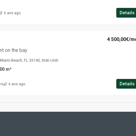
Details
6 ans ago
4 500,00€
/m
t on the bay
Miami Beach, FL 33140, Stati Uniti
00
m²
Details
ins
6 ans ago