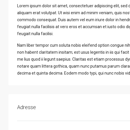
Lorem ipsum dolor sit amet, consectetuer adipiscing elit, se
aliquam erat volutpat. Ut wisi enim ad minim veniam, quis nostru
commodo consequat. Duis autem vel eum iriure dolor in hendrer
feugiat nulla facilisis at vero eros et accumsan et iusto odio d
feugait nulla facilisi.
Nam liber tempor cum soluta nobis eleifend option congue ni
non habent claritatem insitam; est usus legentis in iis qui fa
me lius quod ii legunt saepius. Claritas est etiam processus
notare quam littera gothica, quam nunc putamus parum claram
decima et quinta decima. Eodem modo typi, qui nunc nobis vide
Adresse