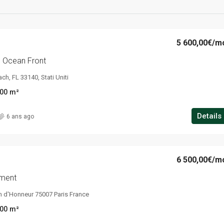
5 600,00€
/m
g Ocean Front
ch, FL 33140, Stati Uniti
00
m²
Details
6 ans ago
6 500,00€
/m
tment
n d'Honneur 75007 Paris France
00
m²