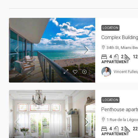
LOCATION
Complex Buildin
34th St, Miami Bea
4
2
12
APPARTEMENT
Vincent Fuller
LOCATION
Penthouse apar
1 Rue de la Légio
4
2
22
APPARTEMENT