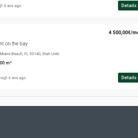
Details
6 ans ago
4 500,00€
/m
t on the bay
Miami Beach, FL 33140, Stati Uniti
00
m²
Details
ins
6 ans ago