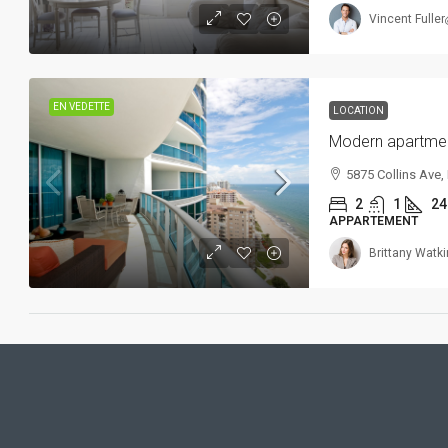
Vincent Fuller
EN VEDETTE
LOCATION
Modern apartmen
5875 Collins Ave, 
2
1
24
APPARTEMENT
Brittany Watk