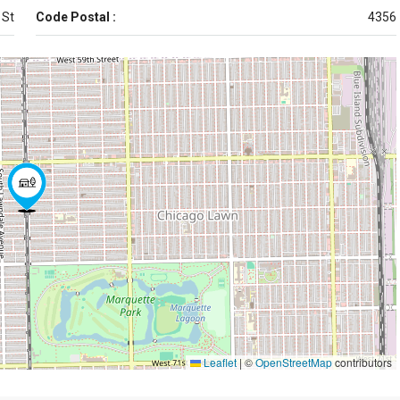
 St
Code Postal :
4356
Leaflet
|
©
OpenStreetMap
contributors