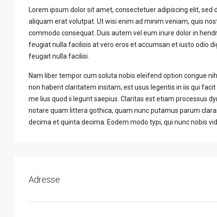
Lorem ipsum dolor sit amet, consectetuer adipiscing elit, se
aliquam erat volutpat. Ut wisi enim ad minim veniam, quis nostru
commodo consequat. Duis autem vel eum iriure dolor in hendrer
feugiat nulla facilisis at vero eros et accumsan et iusto odio d
feugait nulla facilisi.
Nam liber tempor cum soluta nobis eleifend option congue ni
non habent claritatem insitam; est usus legentis in iis qui fa
me lius quod ii legunt saepius. Claritas est etiam processus
notare quam littera gothica, quam nunc putamus parum claram
decima et quinta decima. Eodem modo typi, qui nunc nobis vide
Adresse