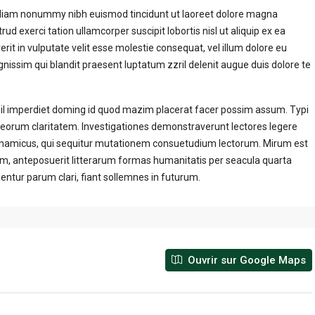
d diam nonummy nibh euismod tincidunt ut laoreet dolore magna
d exerci tation ullamcorper suscipit lobortis nisl ut aliquip ex ea
it in vulputate velit esse molestie consequat, vel illum dolore eu
ignissim qui blandit praesent luptatum zzril delenit augue duis dolore te
hil imperdiet doming id quod mazim placerat facer possim assum. Typi
cit eorum claritatem. Investigationes demonstraverunt lectores legere
 dynamicus, qui sequitur mutationem consuetudium lectorum. Mirum est
, anteposuerit litterarum formas humanitatis per seacula quarta
ntur parum clari, fiant sollemnes in futurum.
Ouvrir sur Google Maps