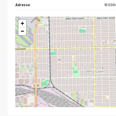
Adresse:
W 65th
+
−