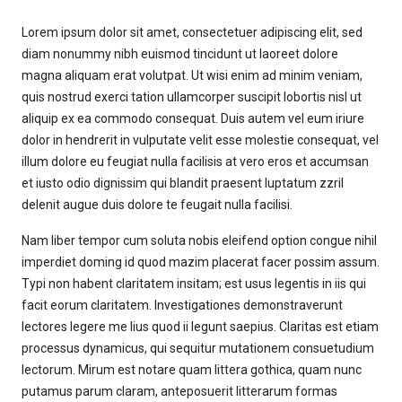
Lorem ipsum dolor sit amet, consectetuer adipiscing elit, sed
diam nonummy nibh euismod tincidunt ut laoreet dolore
magna aliquam erat volutpat. Ut wisi enim ad minim veniam,
quis nostrud exerci tation ullamcorper suscipit lobortis nisl ut
aliquip ex ea commodo consequat. Duis autem vel eum iriure
dolor in hendrerit in vulputate velit esse molestie consequat, vel
illum dolore eu feugiat nulla facilisis at vero eros et accumsan
et iusto odio dignissim qui blandit praesent luptatum zzril
delenit augue duis dolore te feugait nulla facilisi.
Nam liber tempor cum soluta nobis eleifend option congue nihil
imperdiet doming id quod mazim placerat facer possim assum.
Typi non habent claritatem insitam; est usus legentis in iis qui
facit eorum claritatem. Investigationes demonstraverunt
lectores legere me lius quod ii legunt saepius. Claritas est etiam
processus dynamicus, qui sequitur mutationem consuetudium
lectorum. Mirum est notare quam littera gothica, quam nunc
putamus parum claram, anteposuerit litterarum formas