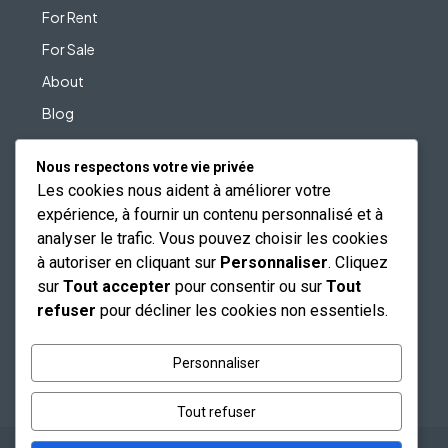
For Rent
For Sale
About
Blog
Contact
Nous respectons votre vie privée
Les cookies nous aident à améliorer votre
expérience, à fournir un contenu personnalisé et à
United States
analyser le trafic. Vous pouvez choisir les cookies
à autoriser en cliquant sur
Personnaliser
. Cliquez
sur
Tout accepter
pour consentir ou sur
Tout
Europe
refuser
pour décliner les cookies non essentiels.
East & Australia
Personnaliser
Tout refuser