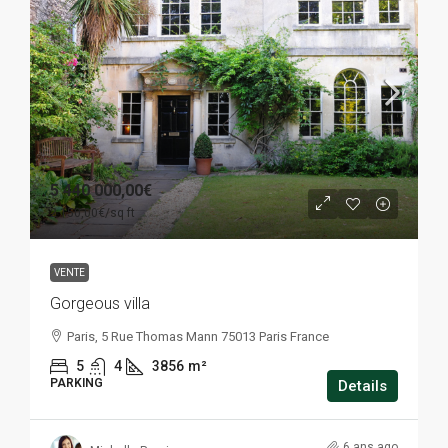
5 440 000,00€
2 150,00€
/sq ft
VENTE
Gorgeous villa
Paris, 5 Rue Thomas Mann 75013 Paris France
5
4
3856
m²
PARKING
Details
6 ans ago