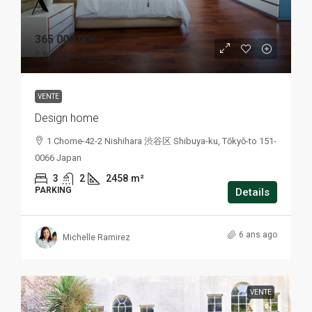
365 000,00€
2 360,00€
/sq ft
VENTE
Design home
1 Chome-42-2 Nishihara 渋谷区 Shibuya-ku, Tōkyō-to 151-
0066 Japan
3
2
2458
m²
PARKING
Details
6 ans ago
Michelle Ramirez
VENTE