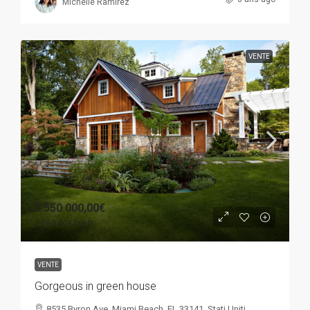
Michelle Ramirez
VENTE
3 550 000,00€
2 560,00€
/sq ft
VENTE
Gorgeous in green house
8535 Byron Ave, Miami Beach, FL 33141, Stati Uniti