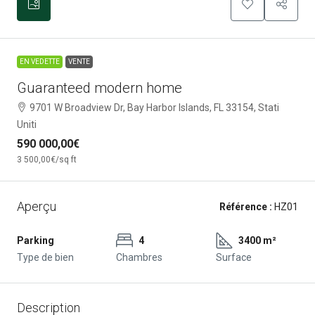
EN VEDETTE
VENTE
Guaranteed modern home
9701 W Broadview Dr, Bay Harbor Islands, FL 33154, Stati
Uniti
590 000,00€
3 500,00€
/sq ft
Aperçu
Référence :
HZ01
Parking
4
3400 m²
Type de bien
Chambres
Surface
Description