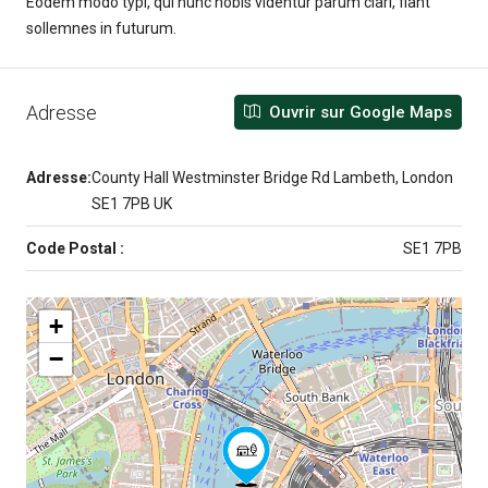
Eodem modo typi, qui nunc nobis videntur parum clari, fiant
sollemnes in futurum.
Adresse
Ouvrir sur Google Maps
Adresse:
County Hall Westminster Bridge Rd Lambeth, London
SE1 7PB UK
Code Postal :
SE1 7PB
+
−