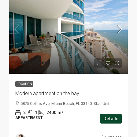
4 500,00€
/mo
LOCATION
Modern apartment on the bay
5875 Collins Ave, Miami Beach, FL 33140, Stati Uniti
2
1
2400
m²
APPARTEMENT
Details