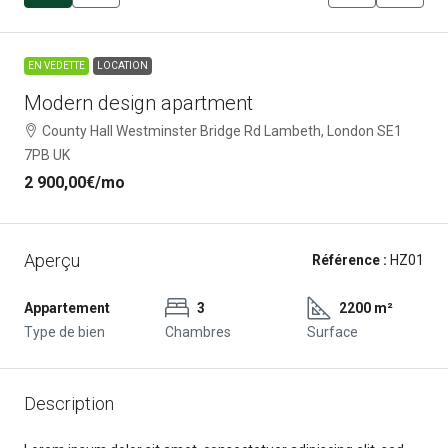
EN VEDETTE
LOCATION
Modern design apartment
County Hall Westminster Bridge Rd Lambeth, London SE1
7PB UK
2 900,00€
/mo
Aperçu
Référence :
HZ01
Appartement
3
2200 m²
Type de bien
Chambres
Surface
Description