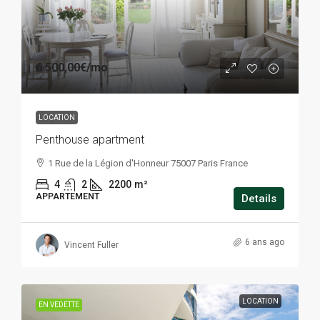
6 500,00€
/mo
LOCATION
Penthouse apartment
1 Rue de la Légion d'Honneur 75007 Paris France
4
2
2200
m²
APPARTEMENT
Details
6 ans ago
Vincent Fuller
LOCATION
EN VEDETTE