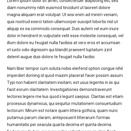
Lorem ipsum dolor sit amet, consectetuer adipiscing elit, sed
diam nonummy nibh euismod tincidunt ut laoreet dolore
magna aliquam erat volutpat. Ut wisi enim ad minim veniam,
quis nostrud exerci tation ullamcorper suscipit lobortis nisl ut
aliquip ex ea commodo consequat. Duis autem vel eum iriure
dolor in hendrerit in vulputate velit esse molestie consequat, vel
illum dolore eu feugiat nulla facilisis at vero eros et accumsan
et iusto odio dignissim qui blandit praesent luptatum zzril
delenit augue duis dolore te feugait nulla facilisi.
Nam liber tempor cum soluta nobis eleifend option congue nihil
imperdiet doming id quod mazim placerat facer possim assum.
Typi non habent claritatem insitam; est usus legentis in iis qui
facit eorum claritatem. Investigationes demonstraverunt
lectores legere me lius quod ii legunt saepius. Claritas est etiam
processus dynamicus, qui sequitur mutationem consuetudium
lectorum. Mirum est notare quam littera gothica, quam nunc
putamus parum claram, anteposuerit litterarum formas
humanitatis per seacula quarta decima et quinta decima.